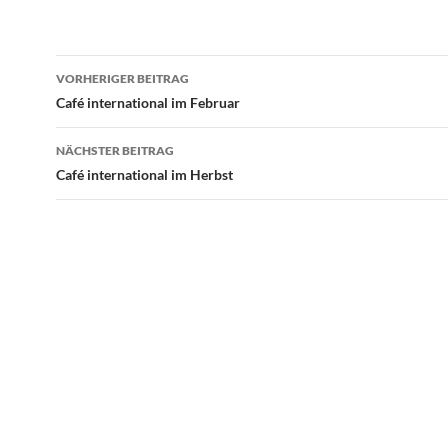
Beitragsnavigation
VORHERIGER BEITRAG
Café international im Februar
NÄCHSTER BEITRAG
Café international im Herbst