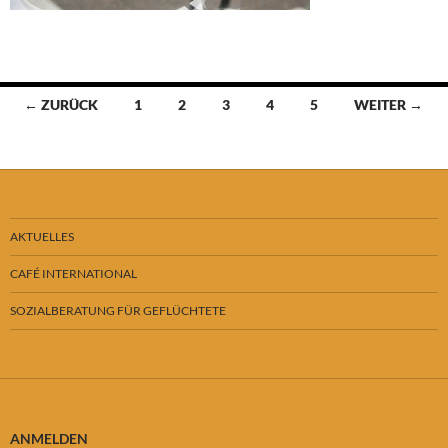
Beitragsnavigation
← ZURÜCK
1
2
3
4
5
WEITER →
AKTUELLES
CAFÉ INTERNATIONAL
SOZIALBERATUNG FÜR GEFLÜCHTETE
ANMELDEN